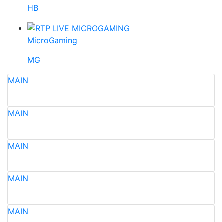
HB
MicroGaming
MG
MAIN
MAIN
MAIN
MAIN
MAIN