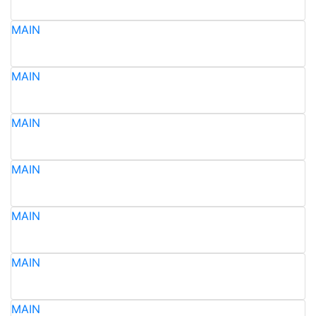
MAIN
MAIN
MAIN
MAIN
MAIN
MAIN
MAIN