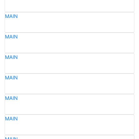
MAIN
MAIN
MAIN
MAIN
MAIN
MAIN