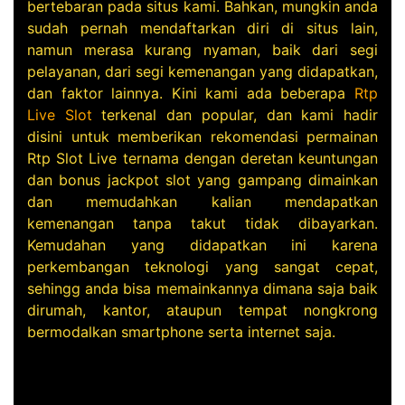
bertebaran pada situs kami. Bahkan, mungkin anda
sudah pernah mendaftarkan diri di situs lain,
namun merasa kurang nyaman, baik dari segi
pelayanan, dari segi kemenangan yang didapatkan,
dan faktor lainnya. Kini kami ada beberapa
Rtp
Live Slot
terkenal dan popular, dan kami hadir
disini untuk memberikan rekomendasi permainan
Rtp Slot Live ternama dengan deretan keuntungan
dan bonus jackpot slot yang gampang dimainkan
dan memudahkan kalian mendapatkan
kemenangan tanpa takut tidak dibayarkan.
Kemudahan yang didapatkan ini karena
perkembangan teknologi yang sangat cepat,
sehingg anda bisa memainkannya dimana saja baik
dirumah, kantor, ataupun tempat nongkrong
bermodalkan smartphone serta internet saja.