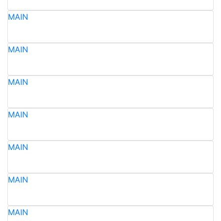
MAIN
MAIN
MAIN
MAIN
MAIN
MAIN
MAIN