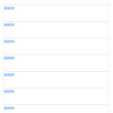
MAIN
MAIN
MAIN
MAIN
MAIN
MAIN
MAIN