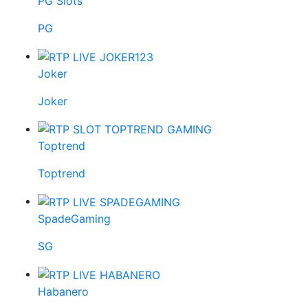
PG Slots
PG
Joker
Joker
Toptrend
Toptrend
SpadeGaming
SG
Habanero