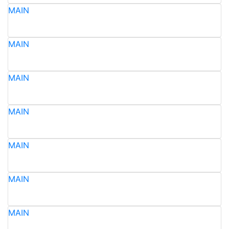
MAIN
MAIN
MAIN
MAIN
MAIN
MAIN
MAIN