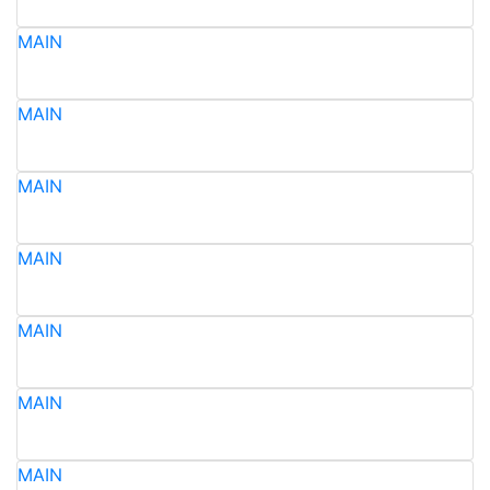
MAIN
MAIN
MAIN
MAIN
MAIN
MAIN
MAIN